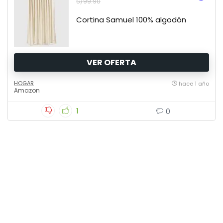
S/99.90
Cortina Samuel 100% algodón
VER OFERTA
HOGAR
hace 1 año
Amazon
1
0