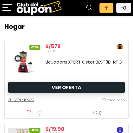
Hogar
S/579
-28%
S/799
Licuadora XPERT Oster BLST3B-RPG
VER OFERTA
ELECTROHOGAR
hace 1 año
1
0
S/19.90
-80%