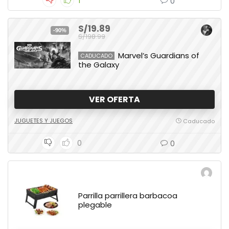
1
0
S/19.89
-90%
S/198.99
Marvel’s Guardians of
CADUCADO
the Galaxy
VER OFERTA
JUGUETES Y JUEGOS
Caducado
0
0
Parrilla parrillera barbacoa
plegable