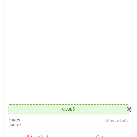
CLUB5
OTROS
hace 1 año
Juntoz