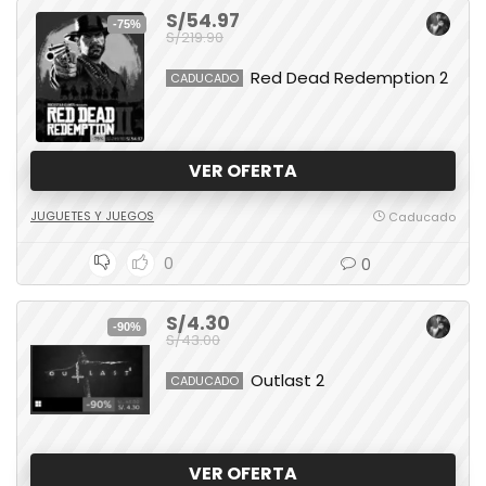
S/54.97
-75%
S/219.90
Red Dead Redemption 2
CADUCADO
VER OFERTA
JUGUETES Y JUEGOS
Caducado
0
0
S/4.30
-90%
S/43.00
Outlast 2
CADUCADO
VER OFERTA