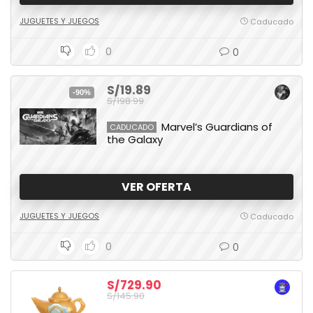
JUGUETES Y JUEGOS
Caducado
0
0
S/19.89
-90%
S/198.99
Marvel’s Guardians of
CADUCADO
the Galaxy
VER OFERTA
JUGUETES Y JUEGOS
Caducado
0
0
S/729.90
S/145.90