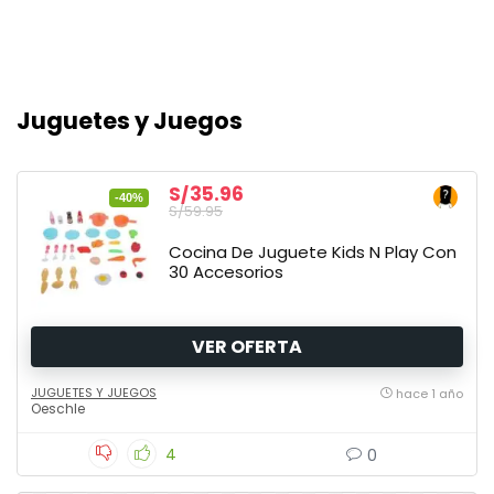
Juguetes y Juegos
S/35.96
-40%
S/59.95
Cocina De Juguete Kids N Play Con
30 Accesorios
VER OFERTA
JUGUETES Y JUEGOS
hace 1 año
Oeschle
4
0