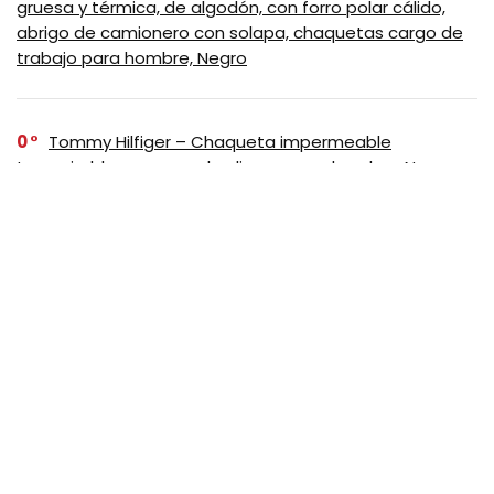
gruesa y térmica, de algodón, con forro polar cálido,
abrigo de camionero con solapa, chaquetas cargo de
trabajo para hombre, Negro
0
Tommy Hilfiger – Chaqueta impermeable
transpirable con capucha, ligera, para hombre, Negro
0
Columbia Bugaboo III – Chaqueta de polar
intercambiable para mujer, Negro, XS
SUSCRIBASE A NUESTRO
NEWSLETTER