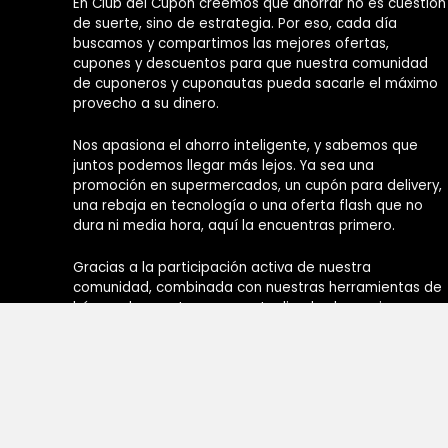
En Club del Cupón creemos que ahorrar no es cuestión
de suerte, sino de estrategia. Por eso, cada día
buscamos y compartimos las mejores ofertas,
cupones y descuentos para que nuestra comunidad
de cuponeros y cuponautas pueda sacarle el máximo
provecho a su dinero.
Nos apasiona el ahorro inteligente, y sabemos que
juntos podemos llegar más lejos. Ya sea una
promoción en supermercados, un cupón para delivery,
una rebaja en tecnología o una oferta flash que no
dura ni media hora, aquí la encuentras primero.
Gracias a la participación activa de nuestra
comunidad, combinada con nuestras herramientas de
búsqueda, mantenemos actualizadas las mejores
oportunidades para ti.
Si también te emociona encontrar buenas ofertas y
ahorrar inteligentemente, este es tu lugar.