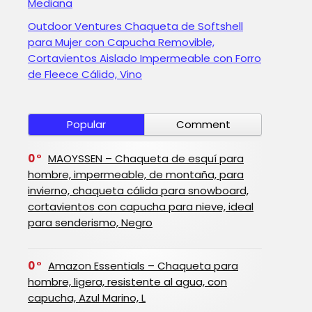
Mediana
Outdoor Ventures Chaqueta de Softshell
para Mujer con Capucha Removible,
Cortavientos Aislado Impermeable con Forro
de Fleece Cálido, Vino
Popular
Comment
0
MAOYSSEN – Chaqueta de esquí para
hombre, impermeable, de montaña, para
invierno, chaqueta cálida para snowboard,
cortavientos con capucha para nieve, ideal
para senderismo, Negro
0
Amazon Essentials – Chaqueta para
hombre, ligera, resistente al agua, con
capucha, Azul Marino, L