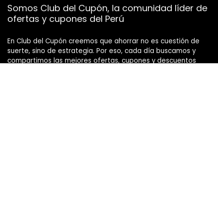
Somos Club del Cupón, la comunidad líder de
ofertas y cupones del Perú
En Club del Cupón creemos que ahorrar no es cuestión de
suerte, sino de estrategia. Por eso, cada día buscamos y
compartimos las mejores ofertas, cupones y descuentos
para que nuestra comunidad de cuponeros y cuponautas
pueda sacarle el máximo provecho a su dinero.
Nos apasiona el ahorro inteligente, y sabemos que juntos
podemos llegar más lejos. Ya sea una promoción en
supermercados, un cupón para delivery, una rebaja en
tecnología o una oferta flash que no dura ni media hora,
aquí la encuentras primero.
Gracias a la participación activa de nuestra comunidad,
combinada con nuestras herramientas de búsqueda,
mantenemos actualizadas las mejores oportunidades para
ti.
Si también te emociona encontrar buenas ofertas y ahorrar