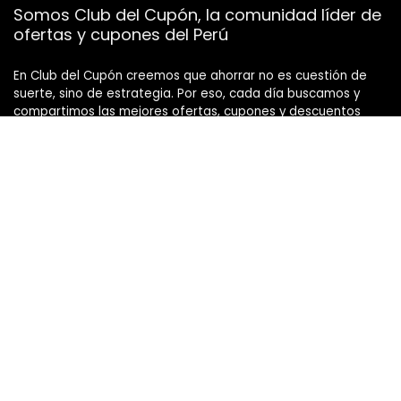
Somos Club del Cupón, la comunidad líder de
ofertas y cupones del Perú
En Club del Cupón creemos que ahorrar no es cuestión de
suerte, sino de estrategia. Por eso, cada día buscamos y
compartimos las mejores ofertas, cupones y descuentos
para que nuestra comunidad de cuponeros y cuponautas
pueda sacarle el máximo provecho a su dinero.
Nos apasiona el ahorro inteligente, y sabemos que juntos
podemos llegar más lejos. Ya sea una promoción en
supermercados, un cupón para delivery, una rebaja en
tecnología o una oferta flash que no dura ni media hora,
aquí la encuentras primero.
Gracias a la participación activa de nuestra comunidad,
combinada con nuestras herramientas de búsqueda,
mantenemos actualizadas las mejores oportunidades para
ti.
Si también te emociona encontrar buenas ofertas y ahorrar