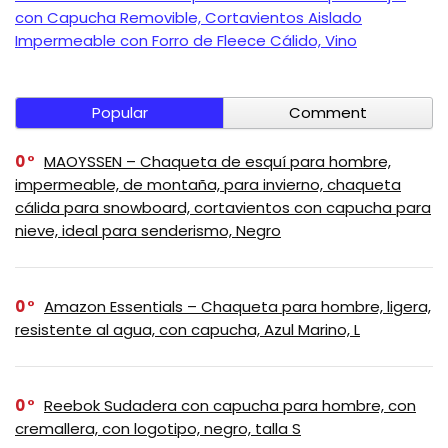
con Capucha Removible, Cortavientos Aislado
Impermeable con Forro de Fleece Cálido, Vino
Popular
Comment
0
MAOYSSEN – Chaqueta de esquí para hombre,
impermeable, de montaña, para invierno, chaqueta
cálida para snowboard, cortavientos con capucha para
nieve, ideal para senderismo, Negro
0
Amazon Essentials – Chaqueta para hombre, ligera,
resistente al agua, con capucha, Azul Marino, L
0
Reebok Sudadera con capucha para hombre, con
cremallera, con logotipo, negro, talla S