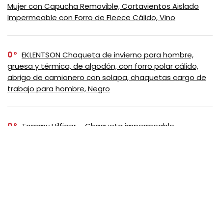
Mujer con Capucha Removible, Cortavientos Aislado
Impermeable con Forro de Fleece Cálido, Vino
0
EKLENTSON Chaqueta de invierno para hombre,
gruesa y térmica, de algodón, con forro polar cálido,
abrigo de camionero con solapa, chaquetas cargo de
trabajo para hombre, Negro
0
Tommy Hilfiger – Chaqueta impermeable
transpirable con capucha, ligera, para hombre, Negro
SUSCRIBASE A NUESTRO
NEWSLETTER