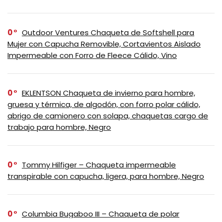
0
Outdoor Ventures Chaqueta de Softshell para
Mujer con Capucha Removible, Cortavientos Aislado
Impermeable con Forro de Fleece Cálido, Vino
0
EKLENTSON Chaqueta de invierno para hombre,
gruesa y térmica, de algodón, con forro polar cálido,
abrigo de camionero con solapa, chaquetas cargo de
trabajo para hombre, Negro
0
Tommy Hilfiger – Chaqueta impermeable
transpirable con capucha, ligera, para hombre, Negro
0
Columbia Bugaboo III – Chaqueta de polar