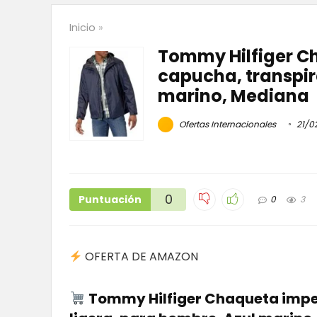
Inicio
»
Tommy Hilfiger C
capucha, transpir
marino, Mediana
Ofertas Internacionales
21/0
0
Puntuación
0
3
OFERTA DE AMAZON
Tommy Hilfiger Chaqueta impe