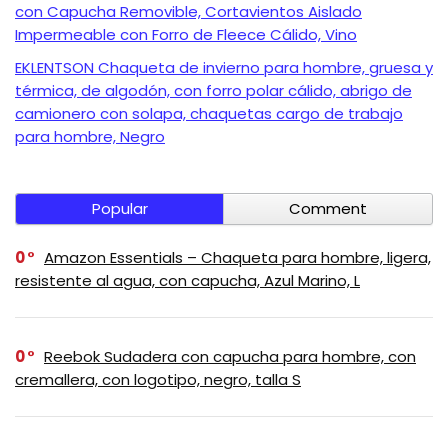
con Capucha Removible, Cortavientos Aislado
Impermeable con Forro de Fleece Cálido, Vino
EKLENTSON Chaqueta de invierno para hombre, gruesa y
térmica, de algodón, con forro polar cálido, abrigo de
camionero con solapa, chaquetas cargo de trabajo
para hombre, Negro
Popular
Comment
0
Amazon Essentials – Chaqueta para hombre, ligera,
resistente al agua, con capucha, Azul Marino, L
0
Reebok Sudadera con capucha para hombre, con
cremallera, con logotipo, negro, talla S