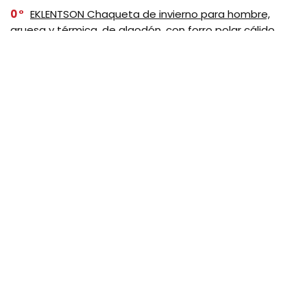
0
EKLENTSON Chaqueta de invierno para hombre,
gruesa y térmica, de algodón, con forro polar cálido,
abrigo de camionero con solapa, chaquetas cargo de
trabajo para hombre, Negro
SUSCRIBASE A NUESTRO
NEWSLETTER
No se preocupe, no hacemos espam