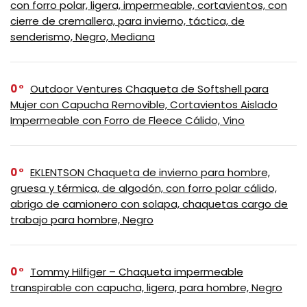
con forro polar, ligera, impermeable, cortavientos, con
cierre de cremallera, para invierno, táctica, de
senderismo, Negro, Mediana
0
Outdoor Ventures Chaqueta de Softshell para
Mujer con Capucha Removible, Cortavientos Aislado
Impermeable con Forro de Fleece Cálido, Vino
0
EKLENTSON Chaqueta de invierno para hombre,
gruesa y térmica, de algodón, con forro polar cálido,
abrigo de camionero con solapa, chaquetas cargo de
trabajo para hombre, Negro
0
Tommy Hilfiger – Chaqueta impermeable
transpirable con capucha, ligera, para hombre, Negro