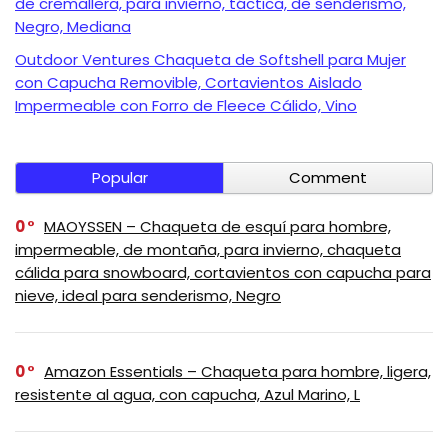
de cremallera, para invierno, táctica, de senderismo,
Negro, Mediana
Outdoor Ventures Chaqueta de Softshell para Mujer
con Capucha Removible, Cortavientos Aislado
Impermeable con Forro de Fleece Cálido, Vino
Popular
Comment
0
MAOYSSEN – Chaqueta de esquí para hombre,
impermeable, de montaña, para invierno, chaqueta
cálida para snowboard, cortavientos con capucha para
nieve, ideal para senderismo, Negro
0
Amazon Essentials – Chaqueta para hombre, ligera,
resistente al agua, con capucha, Azul Marino, L