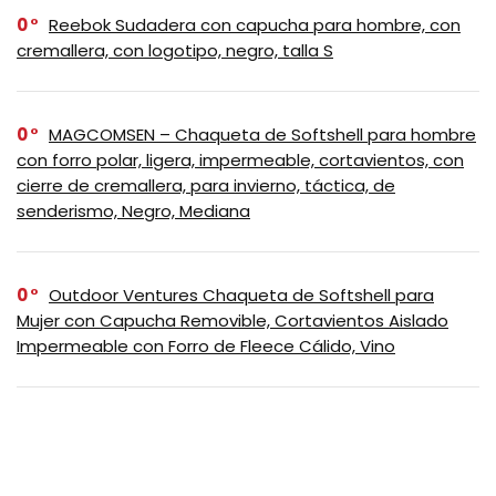
0
Reebok Sudadera con capucha para hombre, con
cremallera, con logotipo, negro, talla S
0
MAGCOMSEN – Chaqueta de Softshell para hombre
con forro polar, ligera, impermeable, cortavientos, con
cierre de cremallera, para invierno, táctica, de
senderismo, Negro, Mediana
0
Outdoor Ventures Chaqueta de Softshell para
Mujer con Capucha Removible, Cortavientos Aislado
Impermeable con Forro de Fleece Cálido, Vino
0
EKLENTSON Chaqueta de invierno para hombre,
gruesa y térmica, de algodón, con forro polar cálido,
abrigo de camionero con solapa, chaquetas cargo de