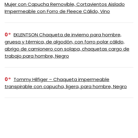
Mujer con Capucha Removible, Cortavientos Aislado
Impermeable con Forro de Fleece Cálido, Vino
0
EKLENTSON Chaqueta de invierno para hombre,
gruesa y térmica, de algodón, con forro polar cálido,
abrigo de camionero con solapa, chaquetas cargo de
trabajo para hombre, Negro
0
Tommy Hilfiger – Chaqueta impermeable
transpirable con capucha, ligera, para hombre, Negro
0
Columbia Bugaboo III – Chaqueta de polar
intercambiable para mujer, Negro, XS