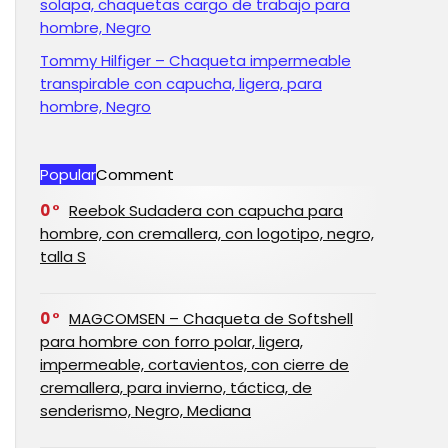
solapa, chaquetas cargo de trabajo para
hombre, Negro
Tommy Hilfiger – Chaqueta impermeable
transpirable con capucha, ligera, para
hombre, Negro
Popular
Comment
0
Reebok Sudadera con capucha para
hombre, con cremallera, con logotipo, negro,
talla S
0
MAGCOMSEN – Chaqueta de Softshell
para hombre con forro polar, ligera,
impermeable, cortavientos, con cierre de
cremallera, para invierno, táctica, de
senderismo, Negro, Mediana