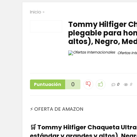
Inicio
»
Tommy Hilfiger Ch
plegable para hom
altos), Negro, Me
Ofertas Int
0
Puntuación
0
8
⚡ OFERTA DE AMAZON
🛒 Tommy Hilfiger Chaqueta Ultra 
estándar y grandes y altos), Neg