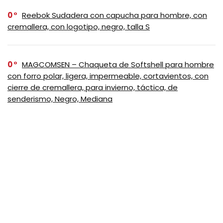
0
Reebok Sudadera con capucha para hombre, con
cremallera, con logotipo, negro, talla S
0
MAGCOMSEN – Chaqueta de Softshell para hombre
con forro polar, ligera, impermeable, cortavientos, con
cierre de cremallera, para invierno, táctica, de
senderismo, Negro, Mediana
0
Outdoor Ventures Chaqueta de Softshell para
Mujer con Capucha Removible, Cortavientos Aislado
Impermeable con Forro de Fleece Cálido, Vino