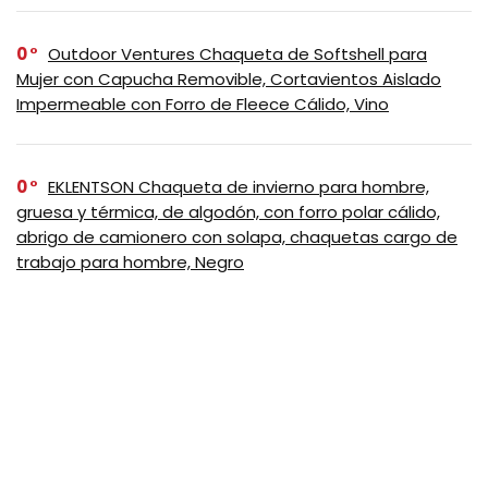
0
Outdoor Ventures Chaqueta de Softshell para
Mujer con Capucha Removible, Cortavientos Aislado
Impermeable con Forro de Fleece Cálido, Vino
0
EKLENTSON Chaqueta de invierno para hombre,
gruesa y térmica, de algodón, con forro polar cálido,
abrigo de camionero con solapa, chaquetas cargo de
trabajo para hombre, Negro
0
Tommy Hilfiger – Chaqueta impermeable
transpirable con capucha, ligera, para hombre, Negro