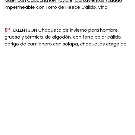
Mujer con Capucha Removible, Cortavientos Aislado
Impermeable con Forro de Fleece Cálido, Vino
0
EKLENTSON Chaqueta de invierno para hombre,
gruesa y térmica, de algodón, con forro polar cálido,
abrigo de camionero con solapa, chaquetas cargo de
trabajo para hombre, Negro
SUSCRIBASE A NUESTRO
NEWSLETTER