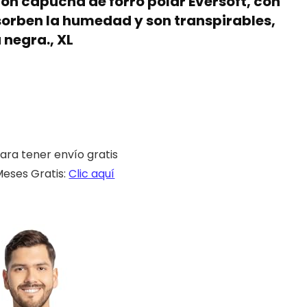
on capucha de forro polar Eversoft, con
sorben la humedad y son transpirables,
 negra., XL
ara tener envío gratis
eses Gratis:
Clic aquí