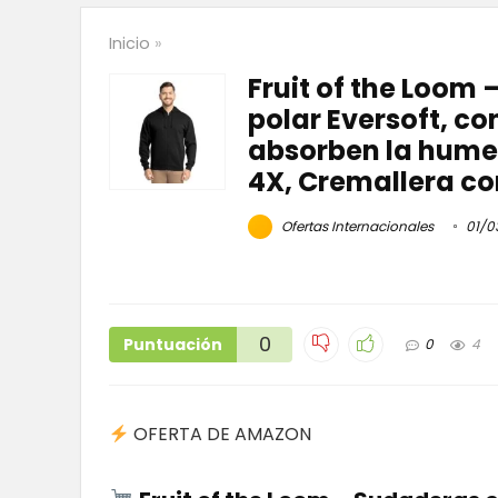
Inicio
»
Fruit of the Loom
polar Eversoft, co
absorben la humed
4X, Cremallera co
Ofertas Internacionales
01/0
0
Puntuación
0
4
OFERTA DE AMAZON