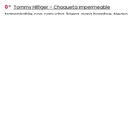
0
Tommy Hilfiger – Chaqueta impermeable
transpirable con capucha, ligera, para hombre, Negro
SUSCRIBASE A NUESTRO
NEWSLETTER
No se preocupe, no hacemos espam