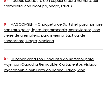
0
Reebok Sudadera con capucha para hombre, con
cremallera, con logotipo, negro, talla S
0
MAGCOMSEN – Chaqueta de Softshell para hombre
con forro polar, ligera, impermeable, cortavientos, con
cierre de cremallera, para invierno, táctica, de
senderismo, Negro, Mediana
0
Outdoor Ventures Chaqueta de Softshell para
Mujer con Capucha Removible, Cortavientos Aislado
Impermeable con Forro de Fleece Cálido, Vino
0
EKLENTSON Chaqueta de invierno para hombre,
gruesa y térmica, de algodón, con forro polar cálido,
abrigo de camionero con solapa, chaquetas cargo de
trabajo para hombre, Negro