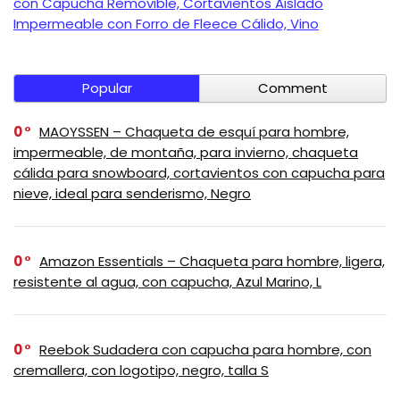
con Capucha Removible, Cortavientos Aislado
Impermeable con Forro de Fleece Cálido, Vino
Popular
Comment
0
MAOYSSEN – Chaqueta de esquí para hombre,
impermeable, de montaña, para invierno, chaqueta
cálida para snowboard, cortavientos con capucha para
nieve, ideal para senderismo, Negro
0
Amazon Essentials – Chaqueta para hombre, ligera,
resistente al agua, con capucha, Azul Marino, L
0
Reebok Sudadera con capucha para hombre, con
cremallera, con logotipo, negro, talla S