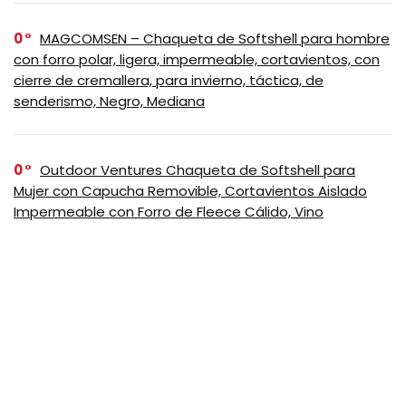
0
MAGCOMSEN – Chaqueta de Softshell para hombre
con forro polar, ligera, impermeable, cortavientos, con
cierre de cremallera, para invierno, táctica, de
senderismo, Negro, Mediana
0
Outdoor Ventures Chaqueta de Softshell para
Mujer con Capucha Removible, Cortavientos Aislado
Impermeable con Forro de Fleece Cálido, Vino
0
EKLENTSON Chaqueta de invierno para hombre,
gruesa y térmica, de algodón, con forro polar cálido,
abrigo de camionero con solapa, chaquetas cargo de
trabajo para hombre, Negro