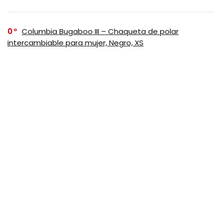
0
Columbia Bugaboo III – Chaqueta de polar
intercambiable para mujer, Negro, XS
SUSCRIBASE A NUESTRO
NEWSLETTER
No se preocupe, no hacemos espam