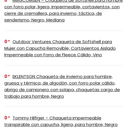
0
MAGCOMSEN – Chaqueta de Softshell para hombre
con forro polar, ligera, impermeable, cortavientos, con
cierre de cremallera, para invierno, táctica, de
senderismo, Negro, Mediana
0
Outdoor Ventures Chaqueta de Softshell para
Mujer con Capucha Removible, Cortavientos Aislado
Impermeable con Forro de Fleece Cálido, Vino
0
EKLENTSON Chaqueta de invierno para hombre,
gruesa y térmica, de algodón, con forro polar cálido,
abrigo de camionero con solapa, chaquetas cargo de
trabajo para hombre, Negro
0
Tommy Hilfiger – Chaqueta impermeable
transpirable con capucha, ligera, para hombre, Negro