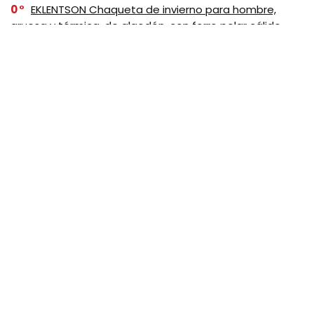
0
EKLENTSON Chaqueta de invierno para hombre,
gruesa y térmica, de algodón, con forro polar cálido,
abrigo de camionero con solapa, chaquetas cargo de
trabajo para hombre, Negro
SUSCRIBASE A NUESTRO
NEWSLETTER
No se preocupe, no hacemos espam