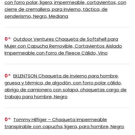
con forro polar, ligera, impermeable, cortavientos, con
cierre de cremallera, para invierno, táctica, de
senderismo, Negro, Mediana
0
Outdoor Ventures Chaqueta de Softshell para
Mujer con Capucha Removible, Cortavientos Aislado
Impermeable con Forro de Fleece Cálido, Vino
0
EKLENTSON Chaqueta de invierno para hombre,
gruesa y térmica, de algodón, con forro polar cálido,
abrigo de camionero con solapa, chaquetas cargo de
trabajo para hombre, Negro
0
Tommy Hilfiger – Chaqueta impermeable
transpirable con capucha, ligera, para hombre, Negro