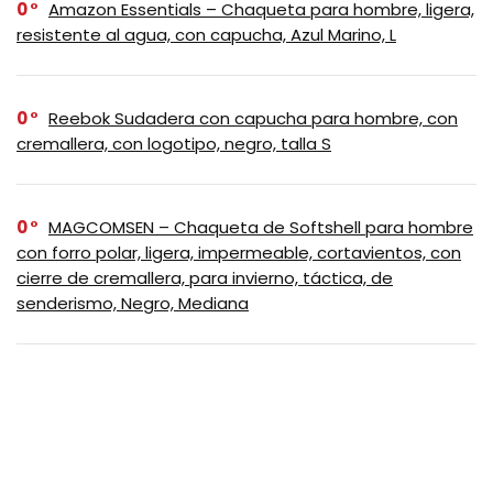
0
Amazon Essentials – Chaqueta para hombre, ligera,
resistente al agua, con capucha, Azul Marino, L
0
Reebok Sudadera con capucha para hombre, con
cremallera, con logotipo, negro, talla S
0
MAGCOMSEN – Chaqueta de Softshell para hombre
con forro polar, ligera, impermeable, cortavientos, con
cierre de cremallera, para invierno, táctica, de
senderismo, Negro, Mediana
0
Outdoor Ventures Chaqueta de Softshell para
Mujer con Capucha Removible, Cortavientos Aislado
Impermeable con Forro de Fleece Cálido, Vino