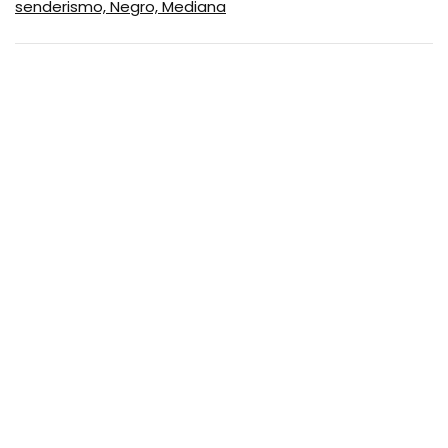
senderismo, Negro, Mediana
SUSCRIBASE A NUESTRO
NEWSLETTER
No se preocupe, no hacemos espam