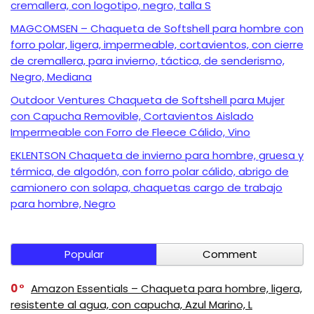
cremallera, con logotipo, negro, talla S
MAGCOMSEN – Chaqueta de Softshell para hombre con
forro polar, ligera, impermeable, cortavientos, con cierre
de cremallera, para invierno, táctica, de senderismo,
Negro, Mediana
Outdoor Ventures Chaqueta de Softshell para Mujer
con Capucha Removible, Cortavientos Aislado
Impermeable con Forro de Fleece Cálido, Vino
EKLENTSON Chaqueta de invierno para hombre, gruesa y
térmica, de algodón, con forro polar cálido, abrigo de
camionero con solapa, chaquetas cargo de trabajo
para hombre, Negro
Popular
Comment
0
Amazon Essentials – Chaqueta para hombre, ligera,
resistente al agua, con capucha, Azul Marino, L