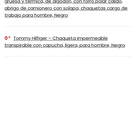
gruesa y térmica, de algodón, con forro polar cálido,
abrigo de camionero con solapa, chaquetas cargo de
trabajo para hombre, Negro
0
Tommy Hilfiger – Chaqueta impermeable
transpirable con capucha, ligera, para hombre, Negro
SUSCRIBASE A NUESTRO
NEWSLETTER