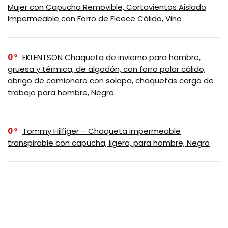
Mujer con Capucha Removible, Cortavientos Aislado
Impermeable con Forro de Fleece Cálido, Vino
0
EKLENTSON Chaqueta de invierno para hombre,
gruesa y térmica, de algodón, con forro polar cálido,
abrigo de camionero con solapa, chaquetas cargo de
trabajo para hombre, Negro
0
Tommy Hilfiger – Chaqueta impermeable
transpirable con capucha, ligera, para hombre, Negro
0
Columbia Bugaboo III – Chaqueta de polar
intercambiable para mujer, Negro, XS