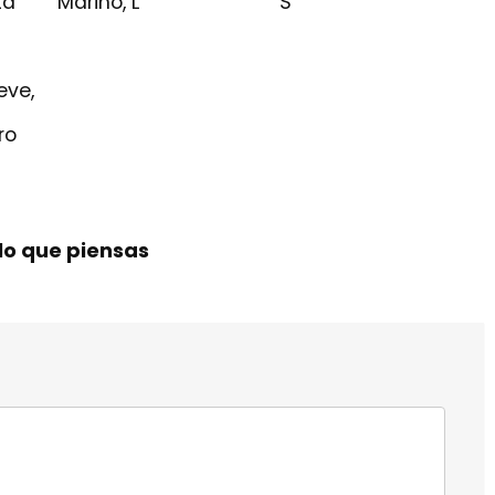
ta
Marino, L
S
n
eve,
ro
lo que piensas