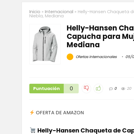
Inicio
»
Internacional
»
Helly-Hansen Chaqueta de
Niebla, Mediana
Helly-Hansen Cha
Capucha para Muje
Mediana
Ofertas Internacionales
05/0
0
Puntuación
0
20
OFERTA DE AMAZON
Helly-Hansen Chaqueta de Cap