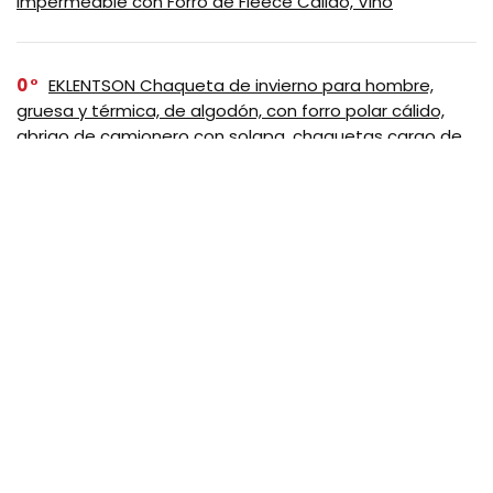
Impermeable con Forro de Fleece Cálido, Vino
0
EKLENTSON Chaqueta de invierno para hombre,
gruesa y térmica, de algodón, con forro polar cálido,
abrigo de camionero con solapa, chaquetas cargo de
trabajo para hombre, Negro
SUSCRIBASE A NUESTRO
NEWSLETTER