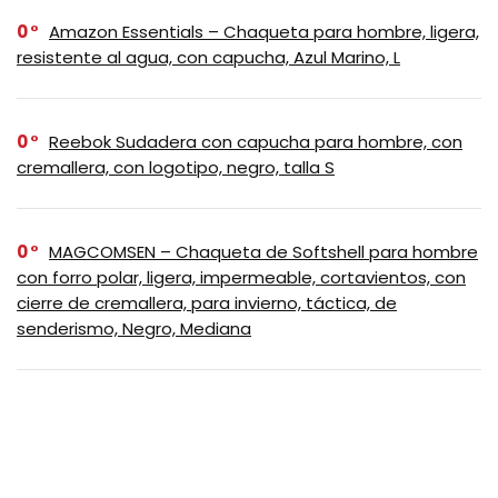
0
Amazon Essentials – Chaqueta para hombre, ligera,
resistente al agua, con capucha, Azul Marino, L
0
Reebok Sudadera con capucha para hombre, con
cremallera, con logotipo, negro, talla S
0
MAGCOMSEN – Chaqueta de Softshell para hombre
con forro polar, ligera, impermeable, cortavientos, con
cierre de cremallera, para invierno, táctica, de
senderismo, Negro, Mediana
0
Outdoor Ventures Chaqueta de Softshell para
Mujer con Capucha Removible, Cortavientos Aislado
Impermeable con Forro de Fleece Cálido, Vino