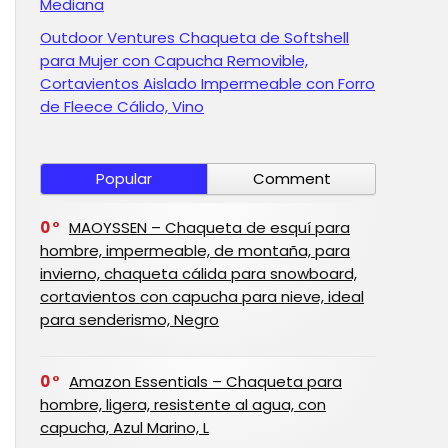
Mediana
Outdoor Ventures Chaqueta de Softshell
para Mujer con Capucha Removible,
Cortavientos Aislado Impermeable con Forro
de Fleece Cálido, Vino
Popular
Comment
0
MAOYSSEN – Chaqueta de esquí para
hombre, impermeable, de montaña, para
invierno, chaqueta cálida para snowboard,
cortavientos con capucha para nieve, ideal
para senderismo, Negro
0
Amazon Essentials – Chaqueta para
hombre, ligera, resistente al agua, con
capucha, Azul Marino, L