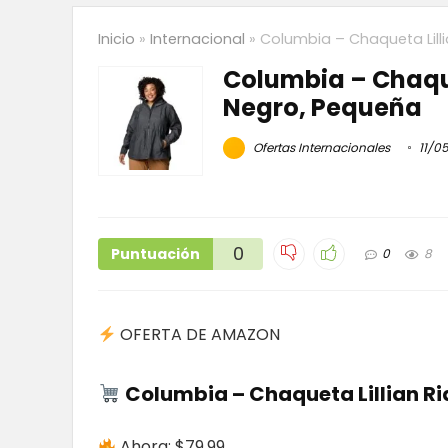
Inicio
»
Internacional
»
Columbia – Chaqueta Lilli
Columbia – Chaquet
Negro, Pequeña
Ofertas Internacionales
11/0
0
Puntuación
0
8
OFERTA DE AMAZON
Columbia – Chaqueta Lillian Ri
Ahora: $79.99