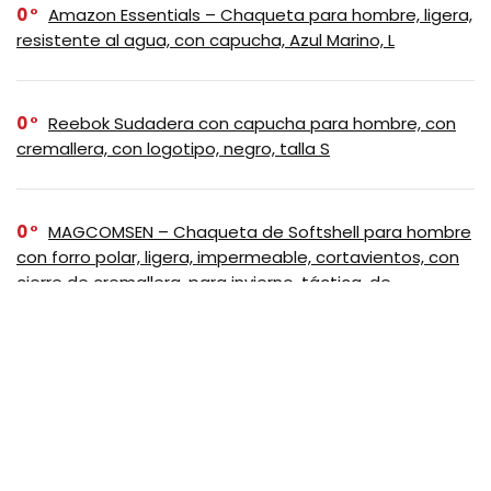
0
Amazon Essentials – Chaqueta para hombre, ligera,
resistente al agua, con capucha, Azul Marino, L
0
Reebok Sudadera con capucha para hombre, con
cremallera, con logotipo, negro, talla S
0
MAGCOMSEN – Chaqueta de Softshell para hombre
con forro polar, ligera, impermeable, cortavientos, con
cierre de cremallera, para invierno, táctica, de
senderismo, Negro, Mediana
SUSCRIBASE A NUESTRO
NEWSLETTER