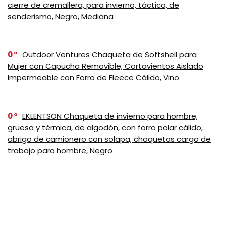
cierre de cremallera, para invierno, táctica, de
senderismo, Negro, Mediana
0
Outdoor Ventures Chaqueta de Softshell para
Mujer con Capucha Removible, Cortavientos Aislado
Impermeable con Forro de Fleece Cálido, Vino
0
EKLENTSON Chaqueta de invierno para hombre,
gruesa y térmica, de algodón, con forro polar cálido,
abrigo de camionero con solapa, chaquetas cargo de
trabajo para hombre, Negro
0
Tommy Hilfiger – Chaqueta impermeable
transpirable con capucha, ligera, para hombre, Negro