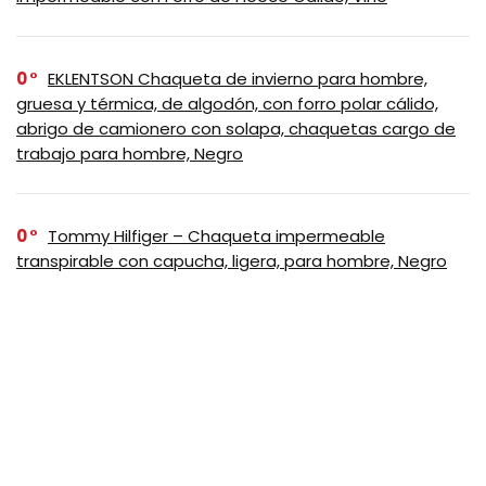
0
EKLENTSON Chaqueta de invierno para hombre,
gruesa y térmica, de algodón, con forro polar cálido,
abrigo de camionero con solapa, chaquetas cargo de
trabajo para hombre, Negro
0
Tommy Hilfiger – Chaqueta impermeable
transpirable con capucha, ligera, para hombre, Negro
0
Columbia Bugaboo III – Chaqueta de polar
intercambiable para mujer, Negro, XS