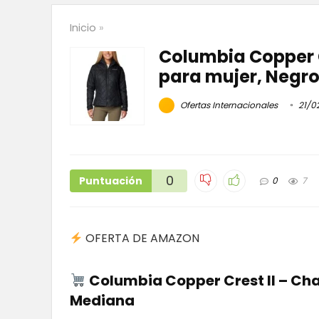
Inicio
»
Columbia Copper 
para mujer, Negr
Ofertas Internacionales
21/0
0
Puntuación
0
7
OFERTA DE AMAZON
Columbia Copper Crest II – Ch
Mediana