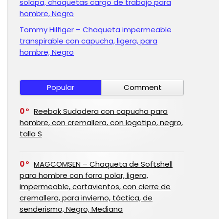
solapa, chaquetas cargo de trabajo para
hombre, Negro
Tommy Hilfiger – Chaqueta impermeable
transpirable con capucha, ligera, para
hombre, Negro
Popular
Comment
0
Reebok Sudadera con capucha para
hombre, con cremallera, con logotipo, negro,
talla S
0
MAGCOMSEN – Chaqueta de Softshell
para hombre con forro polar, ligera,
impermeable, cortavientos, con cierre de
cremallera, para invierno, táctica, de
senderismo, Negro, Mediana