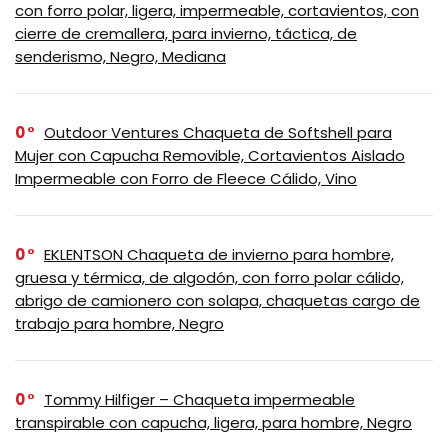
con forro polar, ligera, impermeable, cortavientos, con
cierre de cremallera, para invierno, táctica, de
senderismo, Negro, Mediana
0
Outdoor Ventures Chaqueta de Softshell para
Mujer con Capucha Removible, Cortavientos Aislado
Impermeable con Forro de Fleece Cálido, Vino
0
EKLENTSON Chaqueta de invierno para hombre,
gruesa y térmica, de algodón, con forro polar cálido,
abrigo de camionero con solapa, chaquetas cargo de
trabajo para hombre, Negro
0
Tommy Hilfiger – Chaqueta impermeable
transpirable con capucha, ligera, para hombre, Negro