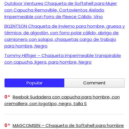
Outdoor Ventures Chaqueta de Softshell para Mujer
con Capucha Removible, Cortavientos Aislado
Impermeable con Forro de Fleece Cálido, Vino
EKLENTSON Chaqueta de invierno para hombre, gruesa y
térmica, de algodón, con forro polar cálido, abrigo de
camionero con solapa, chaquetas cargo de trabajo
para hombre, Negro
Tommy Hilfiger – Chaqueta impermeable transpirable
con capucha, ligera, para hombre, Negro
Popular
Comment
0
Reebok Sudadera con capucha para hombre, con
cremallera, con logotipo, negro, talla S
0
MAGCOMSEN – Chaqueta de Softshell para hombre