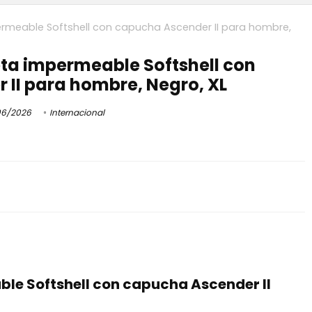
meable Softshell con capucha Ascender II para hombre,
a impermeable Softshell con
II para hombre, Negro, XL
6/2026
Internacional
e Softshell con capucha Ascender II