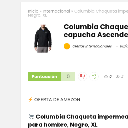
Inicio
»
Internacional
»
Columbia Chaqueta imper
Negro, XL
Columbia Chaquet
capucha Ascender 
Ofertas Internacionales
08/0
0
Puntuación
0
2
OFERTA DE AMAZON
Columbia Chaqueta impermeabl
para hombre, Negro, XL