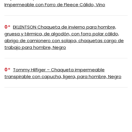
Impermeable con Forro de Fleece Cálido, Vino
0
EKLENTSON Chaqueta de invierno para hombre,
gruesa y térmica, de algodón, con forro polar cálido,
abrigo de camionero con solapa, chaquetas cargo de
trabajo para hombre, Negro
0
Tommy Hilfiger – Chaqueta impermeable
transpirable con capucha, ligera, para hombre, Negro
0
Columbia Bugaboo III – Chaqueta de polar
intercambiable para mujer, Negro, XS