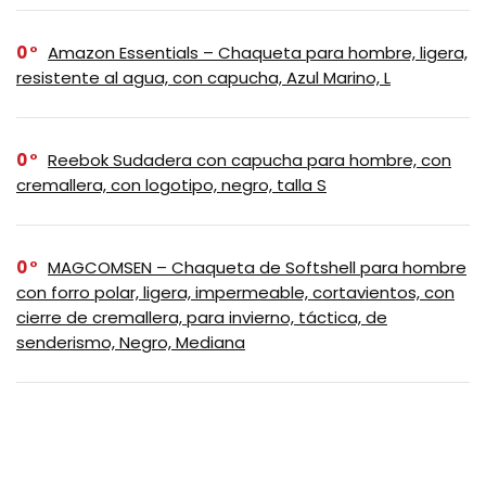
0
Amazon Essentials – Chaqueta para hombre, ligera,
resistente al agua, con capucha, Azul Marino, L
0
Reebok Sudadera con capucha para hombre, con
cremallera, con logotipo, negro, talla S
0
MAGCOMSEN – Chaqueta de Softshell para hombre
con forro polar, ligera, impermeable, cortavientos, con
cierre de cremallera, para invierno, táctica, de
senderismo, Negro, Mediana
0
Outdoor Ventures Chaqueta de Softshell para
Mujer con Capucha Removible, Cortavientos Aislado
Impermeable con Forro de Fleece Cálido, Vino