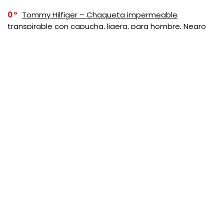
0
Tommy Hilfiger – Chaqueta impermeable
transpirable con capucha, ligera, para hombre, Negro
SUSCRIBASE A NUESTRO
NEWSLETTER
No se preocupe, no hacemos espam