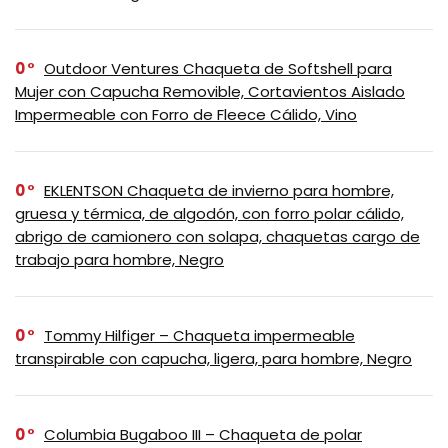
0
Outdoor Ventures Chaqueta de Softshell para
Mujer con Capucha Removible, Cortavientos Aislado
Impermeable con Forro de Fleece Cálido, Vino
0
EKLENTSON Chaqueta de invierno para hombre,
gruesa y térmica, de algodón, con forro polar cálido,
abrigo de camionero con solapa, chaquetas cargo de
trabajo para hombre, Negro
0
Tommy Hilfiger – Chaqueta impermeable
transpirable con capucha, ligera, para hombre, Negro
0
Columbia Bugaboo III – Chaqueta de polar