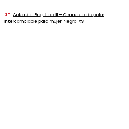
0
Columbia Bugaboo III – Chaqueta de polar
intercambiable para mujer, Negro, XS
SUSCRIBASE A NUESTRO
NEWSLETTER
No se preocupe, no hacemos espam