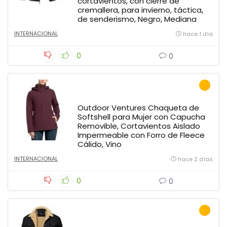
cortavientos, con cierre de
cremallera, para invierno, táctica,
de senderismo, Negro, Mediana
INTERNACIONAL
hace 1 día
0
0
Outdoor Ventures Chaqueta de
Softshell para Mujer con Capucha
Removible, Cortavientos Aislado
Impermeable con Forro de Fleece
Cálido, Vino
INTERNACIONAL
hace 2 días
0
0