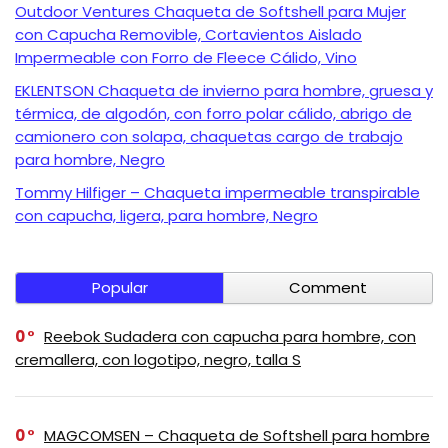
Outdoor Ventures Chaqueta de Softshell para Mujer
con Capucha Removible, Cortavientos Aislado
Impermeable con Forro de Fleece Cálido, Vino
EKLENTSON Chaqueta de invierno para hombre, gruesa y
térmica, de algodón, con forro polar cálido, abrigo de
camionero con solapa, chaquetas cargo de trabajo
para hombre, Negro
Tommy Hilfiger – Chaqueta impermeable transpirable
con capucha, ligera, para hombre, Negro
Popular
Comment
0
Reebok Sudadera con capucha para hombre, con
cremallera, con logotipo, negro, talla S
0
MAGCOMSEN – Chaqueta de Softshell para hombre