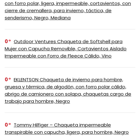
con forro polar, ligera, impermeable, cortavientos, con
cierre de cremallera, para invierno, táctica, de
senderismo, Negro, Mediana
0
Outdoor Ventures Chaqueta de Softshell para
Mujer con Capucha Removible, Cortavientos Aislado
Impermeable con Forro de Fleece Cálido, Vino
0
EKLENTSON Chaqueta de invierno para hombre,
gruesa y térmica, de algodón, con forro polar cálido,
abrigo de camionero con solapa, chaquetas cargo de
trabajo para hombre, Negro
0
Tommy Hilfiger – Chaqueta impermeable
transpirable con capucha, ligera, para hombre, Negro