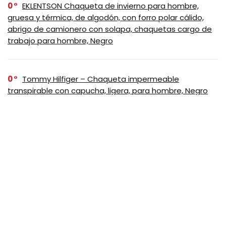
0
EKLENTSON Chaqueta de invierno para hombre,
gruesa y térmica, de algodón, con forro polar cálido,
abrigo de camionero con solapa, chaquetas cargo de
trabajo para hombre, Negro
0
Tommy Hilfiger – Chaqueta impermeable
transpirable con capucha, ligera, para hombre, Negro
0
Columbia Bugaboo III – Chaqueta de polar
intercambiable para mujer, Negro, XS
SUSCRIBASE A NUESTRO
NEWSLETTER