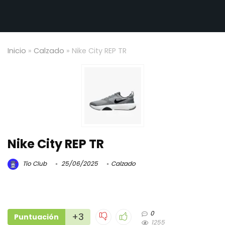
Inicio
»
Calzado
»
Nike City REP TR
Nike City REP TR
Tío Club
25/06/2025
Calzado
0
+3
Puntuación
1255