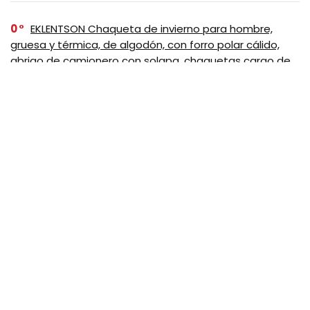
0
EKLENTSON Chaqueta de invierno para hombre,
gruesa y térmica, de algodón, con forro polar cálido,
abrigo de camionero con solapa, chaquetas cargo de
trabajo para hombre, Negro
0
Tommy Hilfiger – Chaqueta impermeable
transpirable con capucha, ligera, para hombre, Negro
SUSCRIBASE A NUESTRO
NEWSLETTER