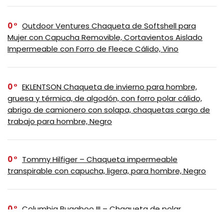
0
Outdoor Ventures Chaqueta de Softshell para
Mujer con Capucha Removible, Cortavientos Aislado
Impermeable con Forro de Fleece Cálido, Vino
0
EKLENTSON Chaqueta de invierno para hombre,
gruesa y térmica, de algodón, con forro polar cálido,
abrigo de camionero con solapa, chaquetas cargo de
trabajo para hombre, Negro
0
Tommy Hilfiger – Chaqueta impermeable
transpirable con capucha, ligera, para hombre, Negro
0
Columbia Bugaboo III – Chaqueta de polar
intercambiable para mujer, Negro, XS