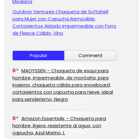
Mediana
Outdoor Ventures Chaqueta de Softshell
para Mujer con Capucha Removible,
Cortavientos Aislado Impermeable con Forro
de Fleece Cálido, Vino
Popular
Comment
0
MAOYSSEN – Chaqueta de esquí para
hombre, impermeable, de montaña, para
invierno, chaqueta cálida para snowboard,
cortavientos con capucha para nieve, ideal
para senderismo, Negro
0
Amazon Essentials – Chaqueta para
hombre, ligera, resistente al agua, con
capucha, Azul Marino, L