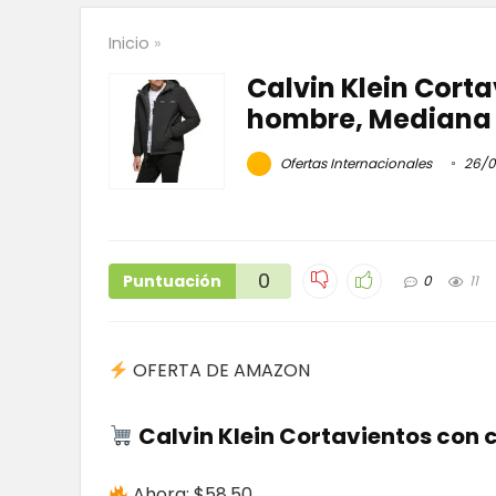
Inicio
»
Calvin Klein Cort
hombre, Mediana
Ofertas Internacionales
26/0
0
Puntuación
0
11
OFERTA DE AMAZON
Calvin Klein Cortavientos con
Ahora: $58.50